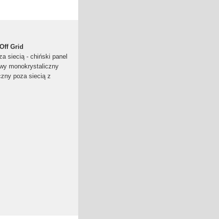
Off Grid
a siecią - chiński panel
wy monokrystaliczny
zny poza siecią z