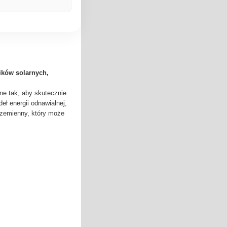
ików solarnych,
ne tak, aby skutecznie
ł energii odnawialnej,
przemienny, który może