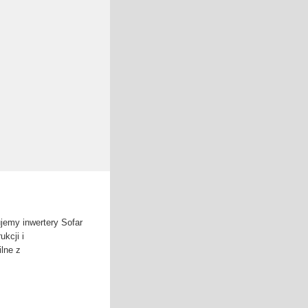
ujemy inwertery Sofar
ukcji i
lne z