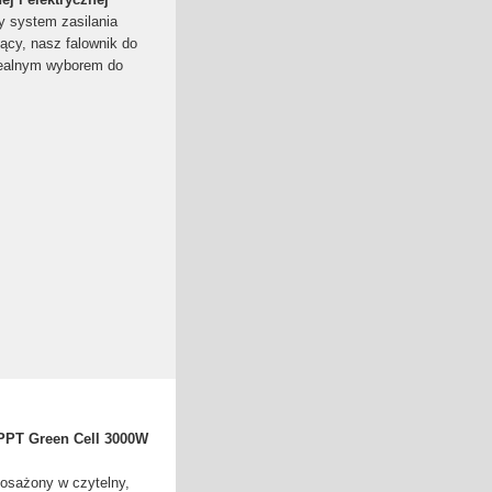
y system zasilania
ący, nasz falownik do
 idealnym wyborem do
MPPT Green Cell 3000W
posażony w czytelny,