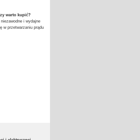
czy warto kupić?
 niezawodne i wydajne
lę w przetwarzaniu prądu
ej i elektrycznej