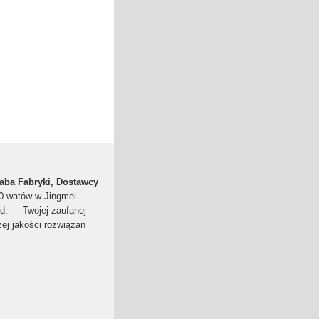
baba Fabryki, Dostawcy
0 watów w Jingmei
td. — Twojej zaufanej
ej jakości rozwiązań