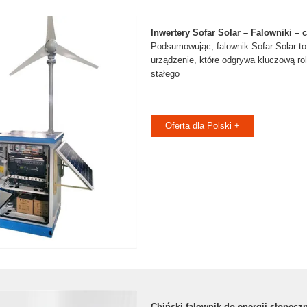
Inwertery Sofar Solar – Falowniki – 
Podsumowując, falownik Sofar Solar to
urządzenie, które odgrywa kluczową ro
stałego
Oferta dla Polski +
Chiński falownik do energii słoneczn