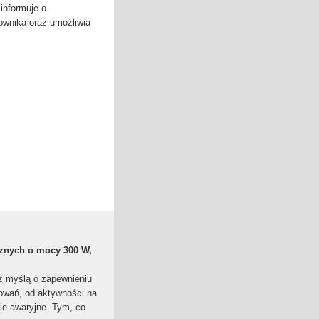
informuje o
ownika oraz umożliwia
cznych o mocy 300 W,
z myślą o zapewnieniu
sowań, od aktywności na
ie awaryjne. Tym, co