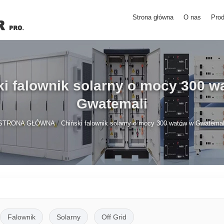
Strona główna
O nas
Prod
ki falownik solarny o mocy 300 w
Gwatemali
/
STRONA GŁÓWNA
Chiński falownik solarny o mocy 300 watów w Gwatemal
Falownik
Solarny
Off Grid