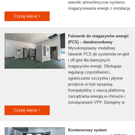
warunki atmosferyczne systemu
magazynowania energii z instalacją
plug‑and‑play. Gotowe do integracji
Czytaj więcej +
z wirtualną elektrownią (VPP) i
eksportu.
Falownik do magazynów energii
(PCS) – dwukierunkowy
Wysokosprawny modułowy
falownik PCS do systemów on‑grid
i off‑grid dla bateryjnych
magazynów energii. Obsługuje
regulację częstotliwości,
ograniczanie szczytów i płynne
przejście w tryb wyspowy.
Kompatybilny z naszą platformą
zarządzania energią w chmurze i
rozwiązaniami VPP. Dostępny w
konfiguracjach ODM/OEM.
Czytaj więcej +
Kontenerowy system