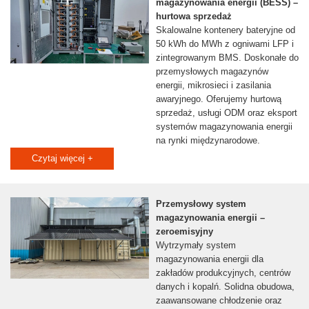
magazynowania energii (BESS) –
hurtowa sprzedaż
Skalowalne kontenery bateryjne od
50 kWh do MWh z ogniwami LFP i
zintegrowanym BMS. Doskonałe do
przemysłowych magazynów
energii, mikrosieci i zasilania
awaryjnego. Oferujemy hurtową
sprzedaż, usługi ODM oraz eksport
systemów magazynowania energii
na rynki międzynarodowe.
Możliwość równoległego łączenia w
Czytaj więcej +
projekty użyteczności publicznej.
Przemysłowy system
magazynowania energii –
zeroemisyjny
Wytrzymały system
magazynowania energii dla
zakładów produkcyjnych, centrów
danych i kopalń. Solidna obudowa,
zaawansowane chłodzenie oraz