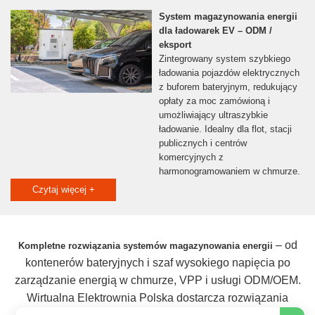
System magazynowania energii
dla ładowarek EV – ODM /
eksport
Zintegrowany system szybkiego
ładowania pojazdów elektrycznych
z buforem bateryjnym, redukujący
opłaty za moc zamówioną i
umożliwiający ultraszybkie
ładowanie. Idealny dla flot, stacji
publicznych i centrów
komercyjnych z
harmonogramowaniem w chmurze.
Oferujemy usługi ODM/OEM oraz
Czytaj więcej +
eksport systemów magazynowania
energii.
– od
Kompletne rozwiązania systemów magazynowania energii
kontenerów bateryjnych i szaf wysokiego napięcia po
zarządzanie energią w chmurze, VPP i usługi ODM/OEM.
Wirtualna Elektrownia Polska dostarcza rozwiązania