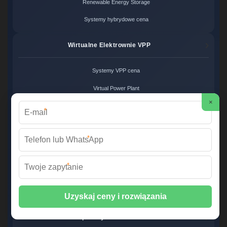
Renewable Energy Storage
Systemy hybrydowe cena
Wirtualne Elektrownie VPP
Systemy VPP cena
Virtual Power Plant
×
Zarządzanie siecią VPP
*
Produkcja BESS ODM
*
Usługi ODM cena
*
Projektowanie systemów BESS
Producent magazynów energii
Eksport Systemów BESS