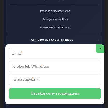
Inwerter hybrydowy cena
Storage Inverter Price
Przekształtnik PCS koszt
Kontenerowe Systemy BESS
×
Kontener energii cena
*
Magazyn energii kontener
*
System BESS Price
*
Hurtownia Systemów OZE
Hurtowe ceny BESS
Systemy magazynowania hurt