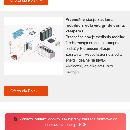
Oferta dla Polski +
Przenośne stacje zasilania
mobilne źródła energii do domu,
kampera i
Przenośne stacje zasilania mobilne
źródła energii do domu, kampera i
podróży Przenośne Stacje
Zasilania – wszechstronne źródła
energii idealne na biwaki,
wycieczki, działkę oraz jako
awaryjne
Oferta dla Polski +
Zobacz/Pobierz Mobilny zewnętrzny zasilacz taśmowy do
generowania energii [PDF]