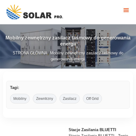
Mobilny zewnętrzny zasilacz taśmowy do generowania
energii
STRONA GŁÓWNA
Mobilny zewnętrzny zasilacz taśmowy do
/
generowania energii
Tagi:
Mobilny
Zewntrzny
Zasilacz
Off Grid
Stacje Zasilania BLUETTI
Stacje Zasilania BLUETTI - Twoje