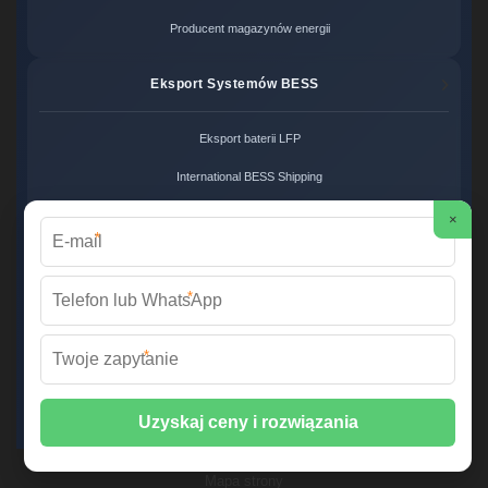
Producent magazynów energii
Eksport Systemów BESS
Eksport baterii LFP
International BESS Shipping
Global Energy Solutions
×
*
Systemy Zero Carbon
*
Systemy bezemisyjne cena
*
Zero Carbon Energy
Ekologiczne rozwiązania OZE
Wirtualna Elektrownia Polska ©
2026 Wszelkie prawa zastrzeżone. |
Mapa strony