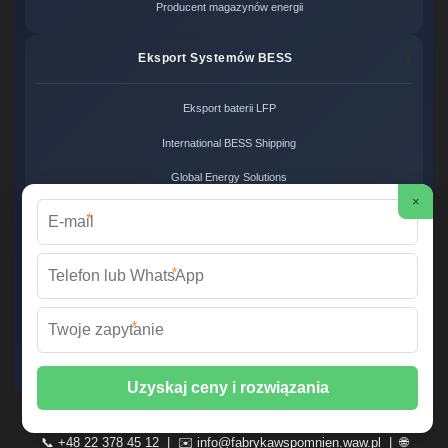
Producent magazynów energii
Eksport Systemów BESS
Eksport baterii LFP
International BESS Shipping
Global Energy Solutions
×
*
Systemy Zero Carbon
*
Systemy bezemisyjne cena
Zero Carbon Energy
*
Ekologiczne rozwiązania OZE
Wirtualna Elektrownia Polska ©
2026 Wszelkie prawa zastrzeżone. |
Mapa strony
📞 +48 22 378 45 12 | ✉️
info@fabrykawspomnien.waw.pl
| 🌐