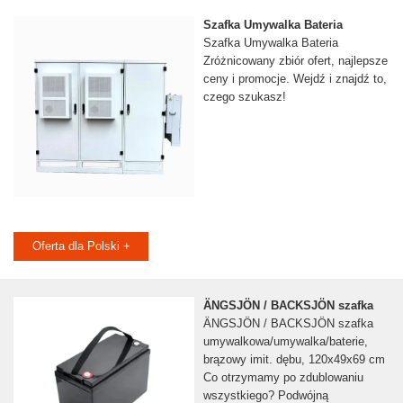
Szafka Umywalka Bateria
Szafka Umywalka Bateria
Zróżnicowany zbiór ofert, najlepsze
ceny i promocje. Wejdź i znajdź to,
czego szukasz!
Oferta dla Polski +
ÄNGSJÖN / BACKSJÖN szafka
ÄNGSJÖN / BACKSJÖN szafka
umywalkowa/umywalka/baterie,
brązowy imit. dębu, 120x49x69 cm
Co otrzymamy po zdublowaniu
wszystkiego? Podwójną