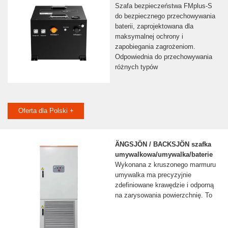
Szafa bezpieczeństwa FMplus-S
do bezpiecznego przechowywania
baterii, zaprojektowana dla
maksymalnej ochrony i
zapobiegania zagrożeniom.
Odpowiednia do przechowywania
różnych typów
Oferta dla Polski +
ÄNGSJÖN / BACKSJÖN szafka
umywalkowa/umywalka/baterie
Wykonana z kruszonego marmuru
umywalka ma precyzyjnie
zdefiniowane krawędzie i odporną
na zarysowania powierzchnię. To