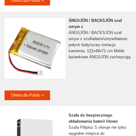
Oferta dla Polski +
ÄNGSJÖN / BACKSJÖN szaf
umyw z
ÄNGSJÖN / BACKSJÖN szaf
umyw z szufladami/umyw/baterie,
połysk biały/szary imitacja
kamienia, 122x49x71 cm Meble
łazienkowe ÄNGSJÖN zachwycają
Oferta dla Polski +
Szafa do bezpiecznego
składowania baterii litowo
Szafa FMplus S oferuje nie tylko
wygodne miejsce do