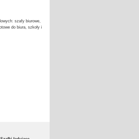
owych: szafy biurowe,
otowe do biura, szkoły i
Szafki ładujące