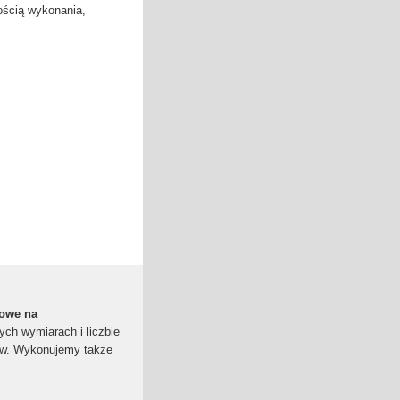
ością wykonania,
lowe na
ch wymiarach i liczbie
ów. Wykonujemy także