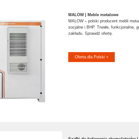
MALOW | Meble metalowe
MALOW – polski producent mebli metal
socjalne i BHP. Trwałe, funkcjonalne, g
zakładu. Sprawdź ofertę.
Oferta dla Polski +
Szafki do ładowania akumulatorów | 