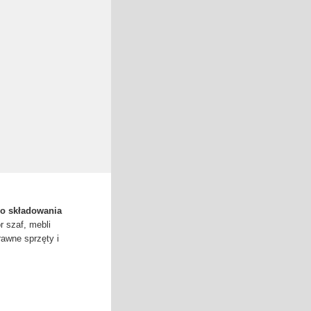
o składowania
r szaf, mebli
rawne sprzęty i