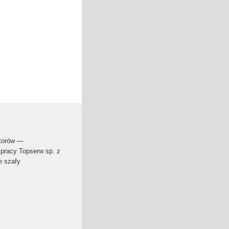
atorów —
pracy Topserw sp. z
e szafy