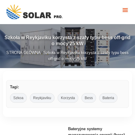
Szkoła w Reykjaviku korzysta z szafy typu bess off-grid
o mocy 25 kW
STRONA GŁÓWNA
Szkoła w Reykjaviku korzysta z szafy typu bess
/
off-grid o mocy 25 kW
Tagi:
Szkoa
Reykjaviku
Korzysta
Bess
Bateria
Bateryjne systemy
magazynowania energii (bess) –