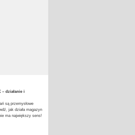
– działanie i
zań są przemysłowe
wdź, jak działa magazyn
anie ma największy sens!