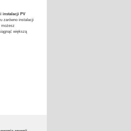
 instalacji PV
 zarówno instalacji
i, możesz
siągnąć większą
owania energii