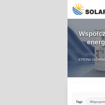
Współcz
energ
STRONA GŁÓWNA
Wspczynn
Tagi: