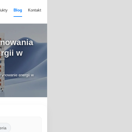
ukty
Blog
Kontakt
ynowania
rgii w
zynowanie energii w
eria