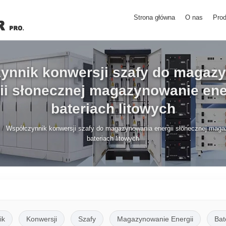
Strona główna
O nas
Prod
ynnik konwersji szafy do magaz
ii słonecznej magazynowanie ene
bateriach litowych
/
Współczynnik konwersji szafy do magazynowania energii słonecznej maga
bateriach litowych
ik
Konwersji
Szafy
Magazynowanie Energii
Bat