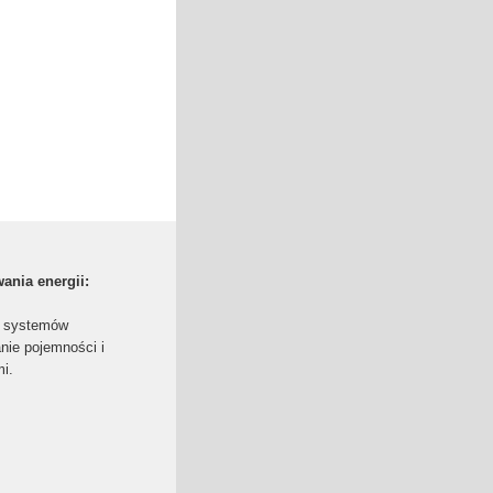
nia energii:
a systemów
nie pojemności i
i.