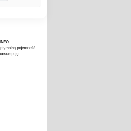
 INFO
 optymalną pojemność
konsumpcję,