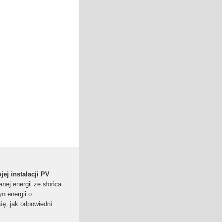
ej instalacji PV
nej energii ze słońca
n energii o
ię, jak odpowiedni