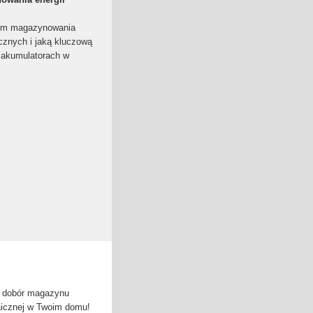
stem magazynowania
cznych i jaką kluczową
 akumulatorach w
y dobór magazynu
ltaicznej w Twoim domu!