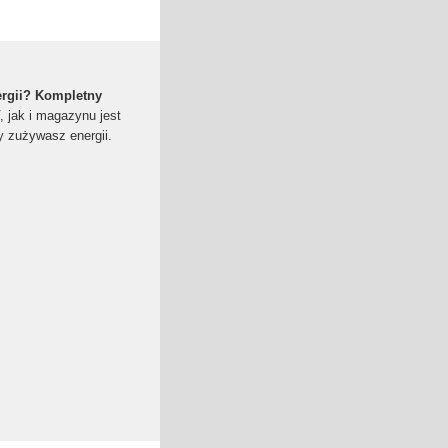
rgii? Kompletny
, jak i magazynu jest
dy zużywasz energii.