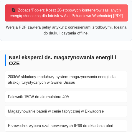
Zobacz/Pobierz Koszt 20-stopowych kontenerów zasilanych
energią słoneczną dla lotnisk w Azji Południowo-Wschodniej [PDF]
Wersja PDF zawiera pełny artykuł z odniesieniami źródłowymi. Idealna
do druku i czytania offline.
Nasi eksperci ds. magazynowania energii i
OZE
200kW składany modułowy system magazynowania energii dla
atrakcji turystycznych w Gwinei Bissau
Falownik 150W do akumulatora 40A
Magazynowanie baterii w cenie fabrycznej w Ekwadorze
Przewodnik wyboru szaf serwerowych IP66 do składania ofert