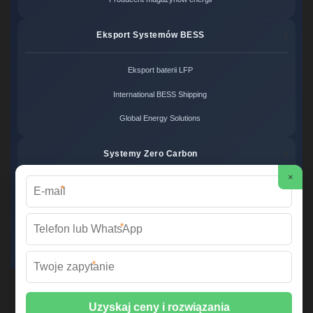
Eksport Systemów BESS
Eksport baterii LFP
International BESS Shipping
Global Energy Solutions
Systemy Zero Carbon
×
*
Systemy bezemisyjne cena
Zero Carbon Energy
*
Ekologiczne rozwiązania OZE
*
Wirtualna Elektrownia Polska ©
2026 Wszelkie prawa zastrzeżone. |
Mapa strony
📞 +48 22 378 45 12 | ✉️
info@fabrykawspomnien.waw.pl
| 🌐