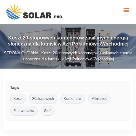
Koszt 20-stopowych kontenerów zasilanych energią
słoneczną dla lotnisk w Azji Południowo-Wschodniej
STRONA GŁÓWNA
Koszt 20-stopowych kontenerów zasilanych energią
/
słoneczną dla lotnisk w Azji Południowo-Wschodniej
Tagi:
Koszt
20stopowych
Kontenerw
Mikrosieć
Fotowoltaika
Sieć