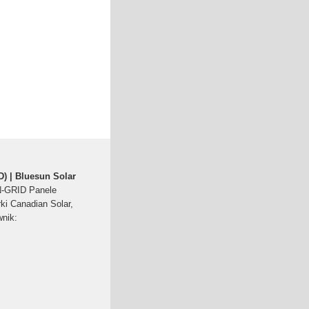
) | Bluesun Solar
GRID Panele
ki Canadian Solar,
wnik: