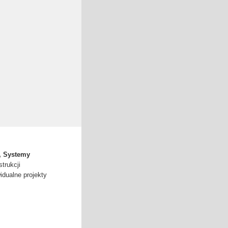
, Systemy
trukcji
idualne projekty