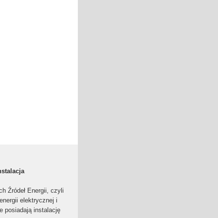
nstalacja
h Źródeł Energii, czyli
nergii elektrycznej i
 posiadają instalację