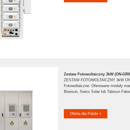
Zestaw Fotowoltaiczny 3kW (ON-GRID
ZESTAW FOTOWOLTAICZNY 3kW ON-
Fotowoltaiczne: Oferowane moduły mar
Bluesun, Swiss Solar lub Talesun Falo
Oferta dla Polski +