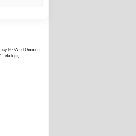
 mocy 500W od Onninen,
 i ekologię.