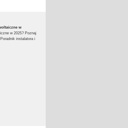
woltaiczne w
aiczne w 2025? Poznaj
Poradnik instalatora i