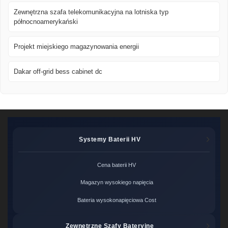
Zewnętrzna szafa telekomunikacyjna na lotniska typ
północnoamerykański
Projekt miejskiego magazynowania energii
Dakar off-grid bess cabinet dc
Systemy Baterii HV
Cena baterii HV
Magazyn wysokiego napięcia
Bateria wysokonapięciowa Cost
Zewnętrzne Szafy Bateryjne