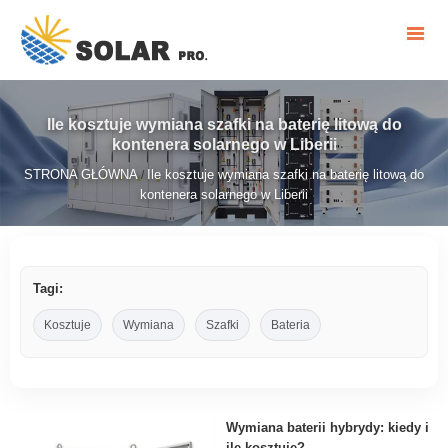
Ile kosztuje wymiana szafki na baterię litową do
kontenera solarnego w Liberii
STRONA GŁÓWNA
Ile kosztuje wymiana szafki na baterię litową do
/
kontenera solarnego w Liberii
Tagi:
Kosztuje
Wymiana
Szafki
Bateria
Wymiana baterii hybrydy: kiedy i
ile kosztuje?