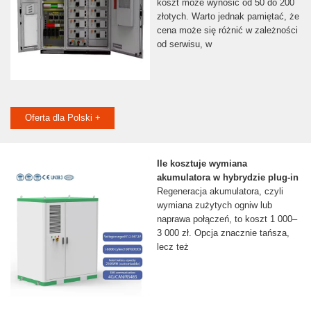
koszt może wynosić od 50 do 200
złotych. Warto jednak pamiętać, że
cena może się różnić w zależności
od serwisu, w
Oferta dla Polski +
Ile kosztuje wymiana
akumulatora w hybrydzie plug-in
Regeneracja akumulatora, czyli
wymiana zużytych ogniw lub
naprawa połączeń, to koszt 1 000–
3 000 zł. Opcja znacznie tańsza,
lecz też