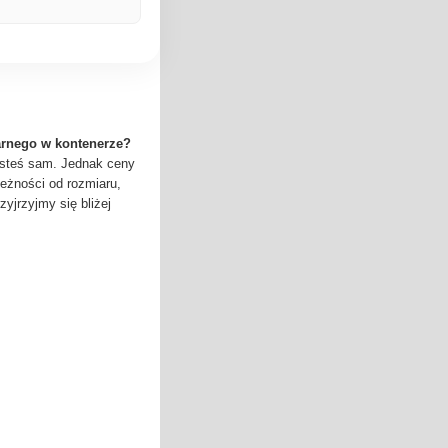
larnego w kontenerze?
jesteś sam. Jednak ceny
leżności od rozmiaru,
rzyjrzyjmy się bliżej