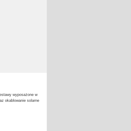
zestawy wyposażone w
raz okablowanie solarne