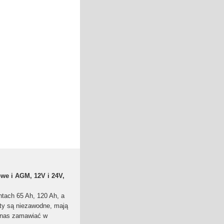
we i AGM, 12V i 24V,
tach 65 Ah, 120 Ah, a
kty są niezawodne, mają
u nas zamawiać w