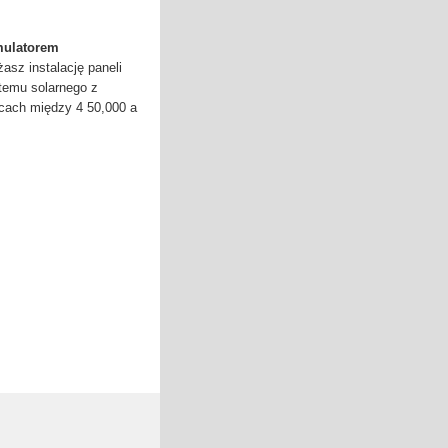
mulatorem
asz instalację paneli
temu solarnego z
cach między 4 50,000 a