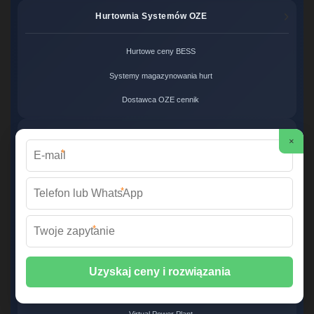
Hurtownia Systemów OZE
Hurtowe ceny BESS
Systemy magazynowania hurt
Dostawca OZE cennik
Magazynowanie Energii OZE
×
*
Magazyn energii odnawialnej
*
Renewable Energy Storage
Systemy hybrydowe cena
*
Wirtualne Elektrownie VPP
Systemy VPP cena
Virtual Power Plant