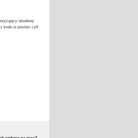
kteryzujący obudowy
z kodu w postaci cyfr
 jak wpływa na moc?