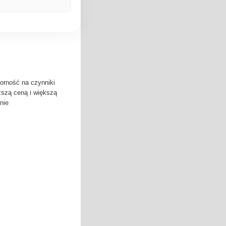
orność na czynniki
ższą ceną i większą
nie