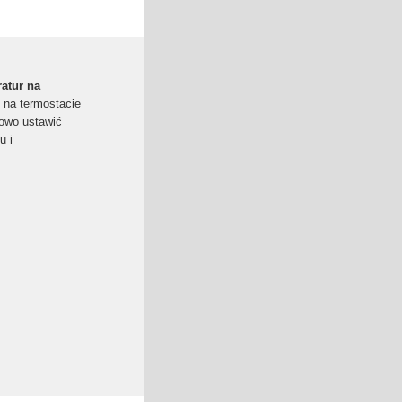
ratur na
 na termostacie
łowo ustawić
u i