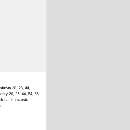
króty 20, 23, 44,
róty 20, 23, 44, 54, 65
ik bardzo często
,