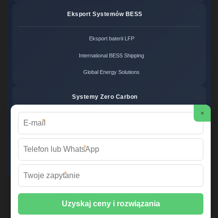
Eksport Systemów BESS
Eksport baterii LFP
International BESS Shipping
Global Energy Solutions
Systemy Zero Carbon
×
*
Systemy bezemisyjne cena
Zero Carbon Energy
*
Ekologiczne rozwiązania OZE
*
Wirtualna Elektrownia Polska ©
2026 Wszelkie prawa zastrzeżone. |
Mapa strony
📞 +48 22 378 45 12 | ✉️
info@fabrykawspomnien.waw.pl
| 🌐
fabrykawspomnien.waw.pl