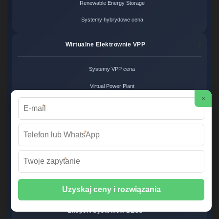
Renewable Energy Storage
Systemy hybrydowe cena
Wirtualne Elektrownie VPP
Systemy VPP cena
Virtual Power Plant
×
Zarządzanie siecią VPP
*
Produkcja BESS ODM
*
Usługi ODM cena
*
Projektowanie systemów BESS
Producent magazynów energii
Eksport Systemów BESS