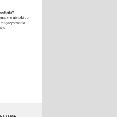
woltaiki?
znaczne obniżki cen
ów magazynowania
 ich
h i 2 MWh