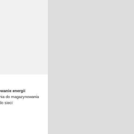
wanie energii
enia do magazynowania
do sieci
j