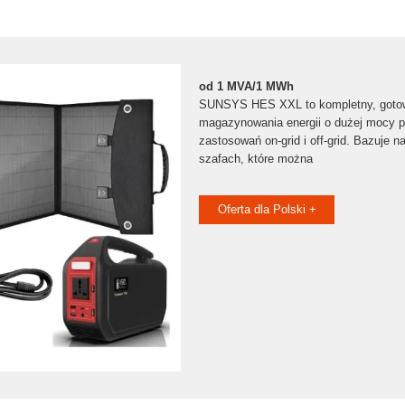
od 1 MVA/1 MWh
SUNSYS HES XXL to kompletny, gotow
magazynowania energii o dużej mocy 
zastosowań on-grid i off-grid. Bazuje 
szafach, które można
Oferta dla Polski +