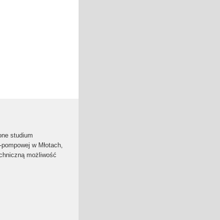
one studium
o-pompowej w Młotach,
echniczną możliwość