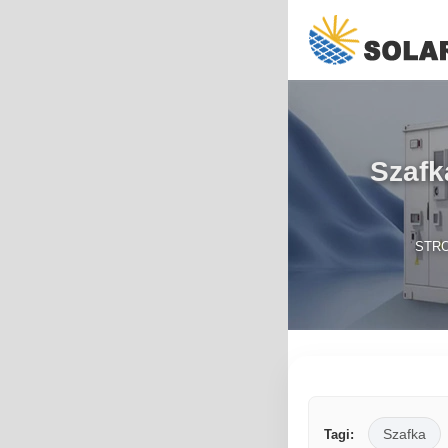
Szafk
STR
Szafka
Tagi: