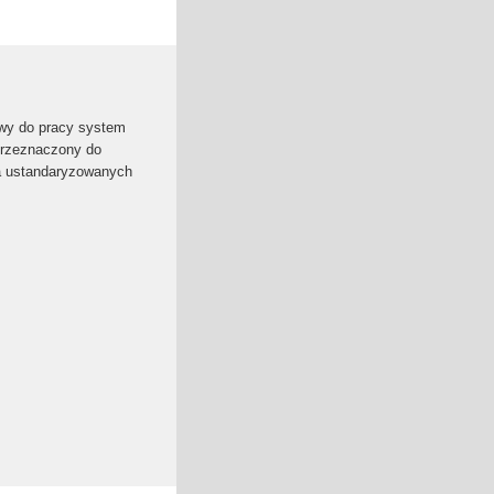
y do pracy system
przeznaczony do
na ustandaryzowanych