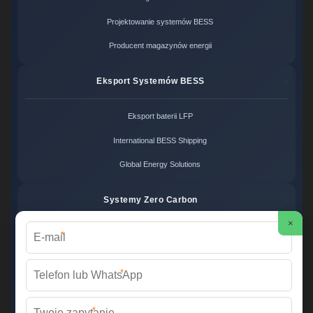
Projektowanie systemów BESS
Producent magazynów energii
Eksport Systemów BESS
Eksport baterii LFP
International BESS Shipping
Global Energy Solutions
Systemy Zero Carbon
×
*
Systemy bezemisyjne cena
Zero Carbon Energy
*
Ekologiczne rozwiązania OZE
*