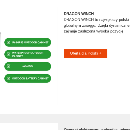
DRAGON WINCH
DRAGON WINCH to największy polski 
globalnym zasięgu. Dzięki dynamiczn
zajmuje zasłużoną wysoką pozycję
Oferta dla Polski +
Osprzęt elektryczny, gniazdka, włąc