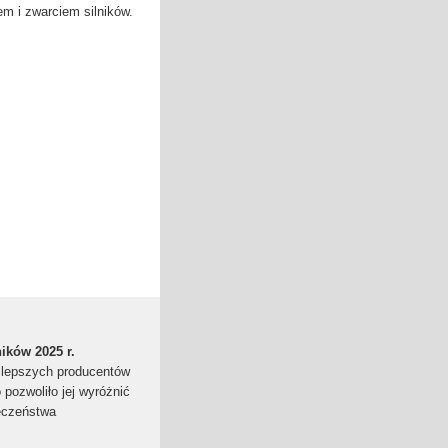
m i zwarciem silników.
ików 2025 r.
ajlepszych producentów
pozwoliło jej wyróżnić
ieczeństwa