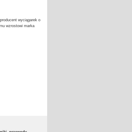
producent wyciągarek o
emu wzrostowi marka
zniki, przewody