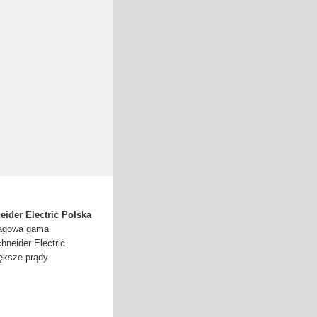
eider Electric Polska
flagowa gama
neider Electric.
iększe prądy