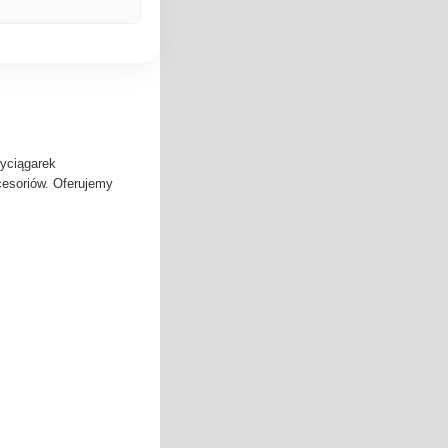
yciągarek
cesoriów. Oferujemy