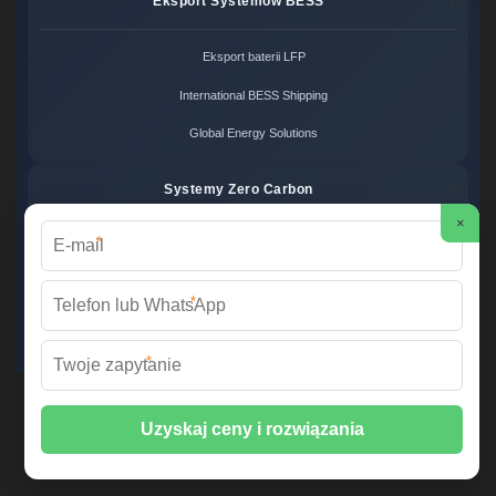
Eksport Systemów BESS
Eksport baterii LFP
International BESS Shipping
Global Energy Solutions
Systemy Zero Carbon
×
*
Systemy bezemisyjne cena
Zero Carbon Energy
*
Ekologiczne rozwiązania OZE
*
Wirtualna Elektrownia Polska ©
2026 Wszelkie prawa zastrzeżone. |
Mapa strony
📞 +48 22 378 45 12 | ✉️
info@fabrykawspomnien.waw.pl
| 🌐
fabrykawspomnien.waw.pl
📍 ul. Połczyńska 31, 01-377 Warszawa, Polska