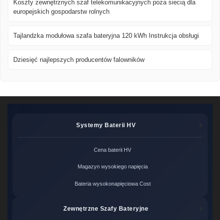
Koszty zewnętrznych szaf telekomunikacyjnych poza siecią dla
europejskich gospodarstw rolnych
Tajlandzka modułowa szafa bateryjna 120 kWh Instrukcja obsługi
Dziesięć najlepszych producentów falowników
Systemy Baterii HV
Cena baterii HV
Magazyn wysokiego napięcia
Bateria wysokonapięciowa Cost
Zewnętrzne Szafy Bateryjne