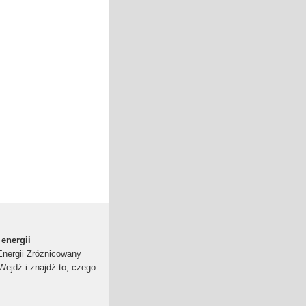
energii
nergii Zróżnicowany
 Wejdź i znajdź to, czego