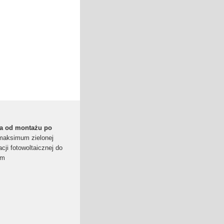
ta od montażu po
maksimum zielonej
cji fotowoltaicznej do
im