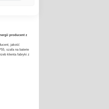
ergii producent z
ducent, jakość
55, szafa na baterie
zeb klienta fabryki z