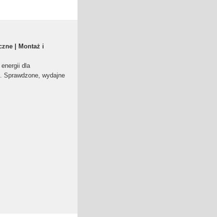
czne | Montaż i
energii dla
ch. Sprawdzone, wydajne