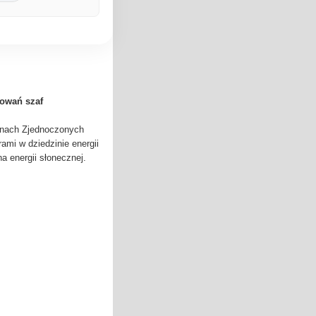
sowań szaf
anach Zjednoczonych
rami w dziedzinie energii
na energii słonecznej.