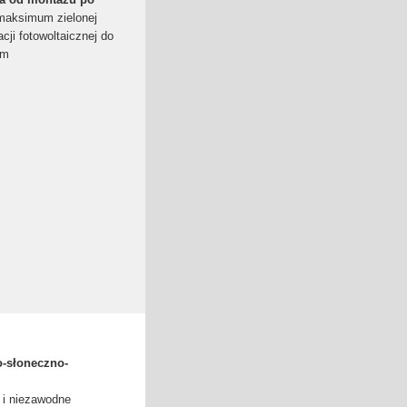
maksimum zielonej
cji fotowoltaicznej do
im
o-słoneczno-
 i niezawodne