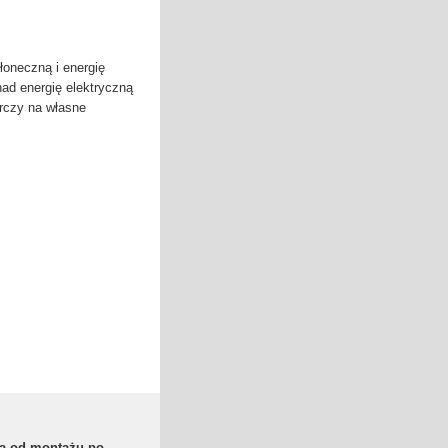
łoneczną i energię
d energię elektryczną
arczy na własne
ta od montażu po