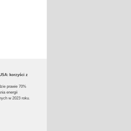
SA: korzyści z
dzie prawie 70%
ia energii
nych w 2023 roku.