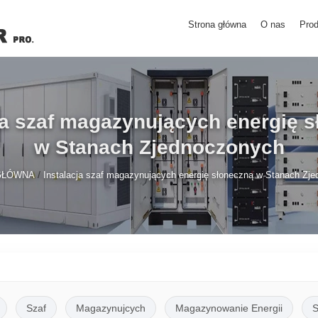
Strona główna
O nas
Prod
ja szaf magazynujących energię 
w Stanach Zjednoczonych
/
GŁÓWNA
Instalacja szaf magazynujących energię słoneczną w Stanach Zj
Szaf
Magazynujcych
Magazynowanie Energii
S