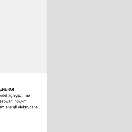
ENERGI
odel agregacji ma
resowani nowymi
 energii elektrycznej,