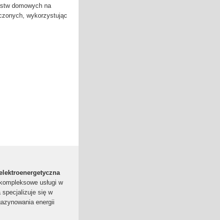
arstw domowych na
czonych, wykorzystując
 elektroenergetyczna
 kompleksowe usługi w
 specjalizuje się w
azynowania energii