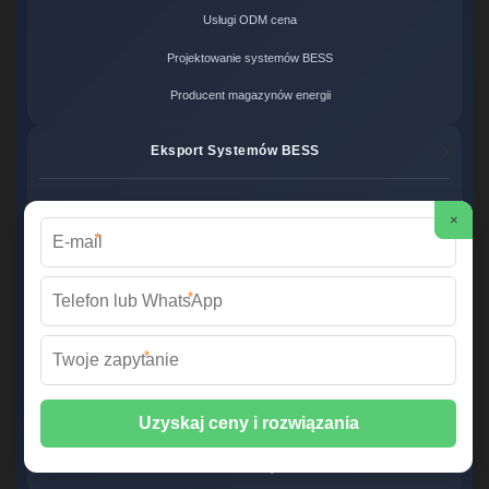
Usługi ODM cena
Projektowanie systemów BESS
Producent magazynów energii
Eksport Systemów BESS
Eksport baterii LFP
×
*
International BESS Shipping
Global Energy Solutions
*
Systemy Zero Carbon
*
Systemy bezemisyjne cena
Zero Carbon Energy
Ekologiczne rozwiązania OZE