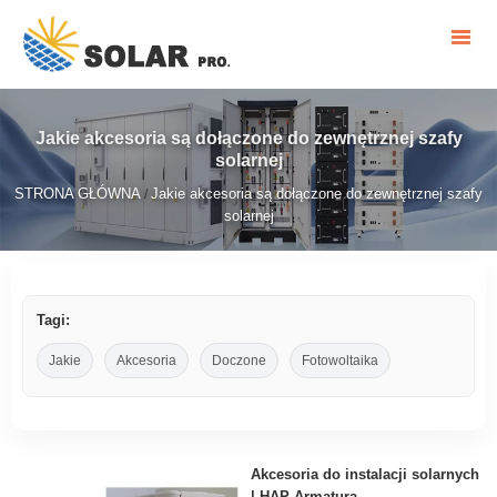
Jakie akcesoria są dołączone do zewnętrznej szafy
solarnej
STRONA GŁÓWNA
Jakie akcesoria są dołączone do zewnętrznej szafy
/
solarnej
Tagi:
Jakie
Akcesoria
Doczone
Fotowoltaika
Akcesoria do instalacji solarnych
| HAP Armatura