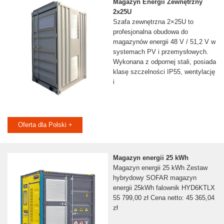
Magazyn Energii Zewnętrzny
2x25U
Szafa zewnętrzna 2×25U to
profesjonalna obudowa do
magazynów energii 48 V / 51,2 V w
systemach PV i przemysłowych.
Wykonana z odpornej stali, posiada
klasę szczelności IP55, wentylację
i
Oferta dla Polski +
Magazyn energii 25 kWh
Magazyn energii 25 kWh Zestaw
hybrydowy SOFAR magazyn
energii 25kWh falownik HYD6KTLX
55 799,00 zł Cena netto: 45 365,04
zł