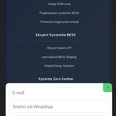
Usługi ODM cena
Projektowanie systemów BESS
Producent magazynów energii
Eksport Systemów BESS
Eksport baterii LFP
International BESS Shipping
Global Energy Solutions
Systemy Zero Carbon
×
*
Systemy bezemisyjne cena
Zero Carbon Energy
*
Ekologiczne rozwiązania OZE