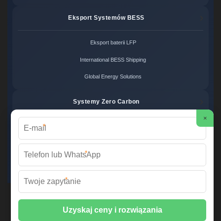
Eksport Systemów BESS
Eksport baterii LFP
International BESS Shipping
Global Energy Solutions
Systemy Zero Carbon
×
*
Systemy bezemisyjne cena
Zero Carbon Energy
*
Ekologiczne rozwiązania OZE
*
Wirtualna Elektrownia Polska ©
2026 Wszelkie prawa zastrzeżone. |
Mapa strony
📞 +48 22 378 45 12 | ✉️
info@fabrykawspomnien.waw.pl
| 🌐
fabrykawspomnien.waw.pl