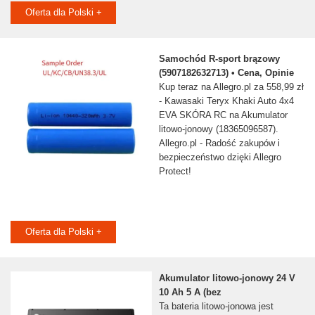
Oferta dla Polski +
Samochód R-sport brązowy
(5907182632713) • Cena, Opinie
Kup teraz na Allegro.pl za 558,99 zł
- Kawasaki Teryx Khaki Auto 4x4
EVA SKÓRA RC na Akumulator
litowo-jonowy (18365096587).
Allegro.pl - Radość zakupów i
bezpieczeństwo dzięki Allegro
Protect!
Oferta dla Polski +
Akumulator litowo-jonowy 24 V
10 Ah 5 A (bez
Ta bateria litowo-jonowa jest