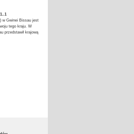
1..1
 w Gwinei Bissau jest
zwoju tego kraju. W
au przedstawił krajową
odów