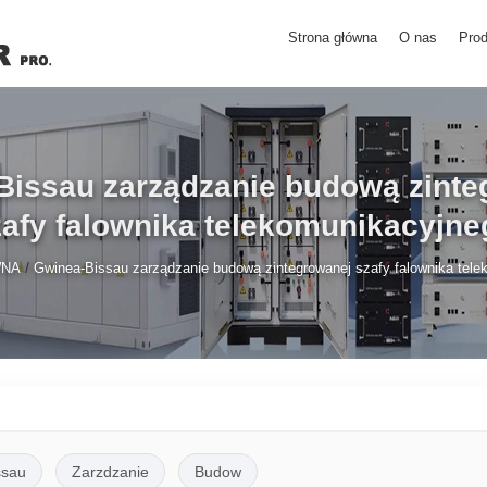
Strona główna
O nas
Prod
Bissau zarządzanie budową zinte
zafy falownika telekomunikacyjne
/
WNA
Gwinea-Bissau zarządzanie budową zintegrowanej szafy falownika tel
ssau
Zarzdzanie
Budow