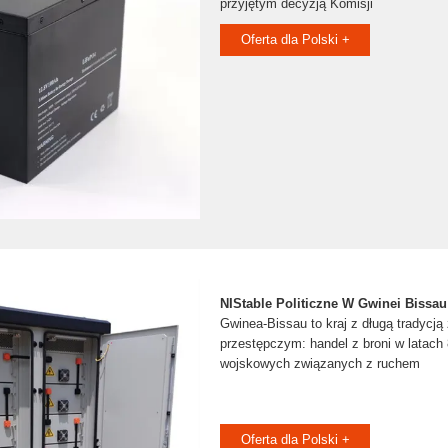
przyjętym decyzją Komisji
Oferta dla Polski +
NIStable Politiczne W Gwinei Bissau
Gwinea-Bissau to kraj z długą tradycj
przestępczym: handel z broni w latach
wojskowych związanych z ruchem
Oferta dla Polski +