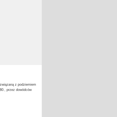
ą związaną z podziemiem
 80., przez dowódców