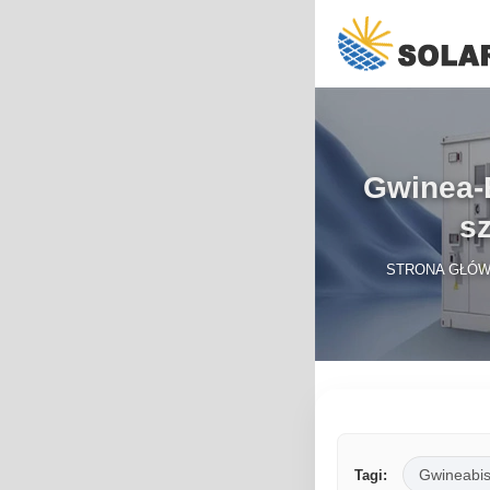
Gwinea-
s
STRONA GŁÓ
Gwineabi
Tagi: