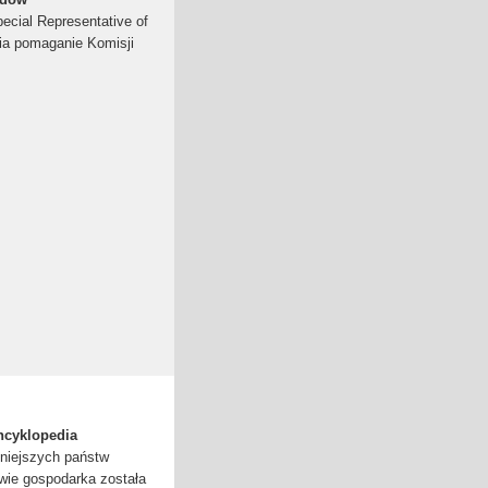
ecial Representative of
ia pomaganie Komisji
ncyklopedia
dniejszych państw
twie gospodarka została