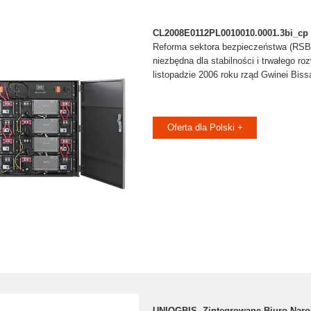
CL2008E0112PL0010010.0001.3bi_cp 
Reforma sektora bezpieczeństwa (RSB)
niezbędna dla stabilności i trwałego ro
listopadzie 2006 roku rząd Gwinei Biss
Oferta dla Polski +
UNIOGBIS. Zintegrowane Biuro Nar