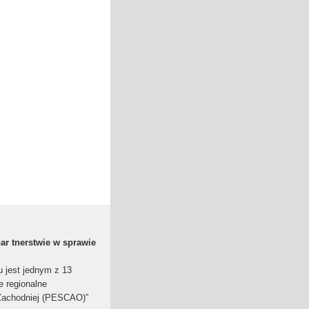
r tnerstwie w sprawie
 jest jednym z 13
e regionalne
 Zachodniej (PESCAO)”