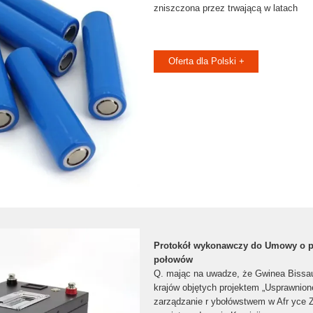
zniszczona przez trwającą w latach
Oferta dla Polski +
Protokół wykonawczy do Umowy o pa
połowów
Q. mając na uwadze, że Gwinea Bissau
krajów objętych projektem „Usprawnion
zarządzanie r ybołówstwem w Afr yce