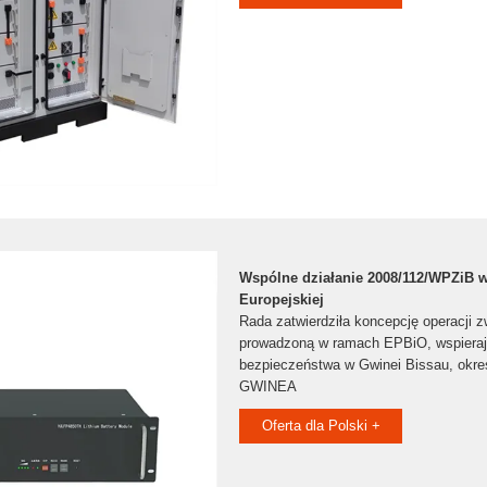
Wspólne działanie 2008/112/WPZiB w
Europejskiej
Rada zatwierdziła koncepcję operacji z
prowadzoną w ramach EPBiO, wspieraj
bezpieczeństwa w Gwinei Bissau, okr
GWINEA
Oferta dla Polski +