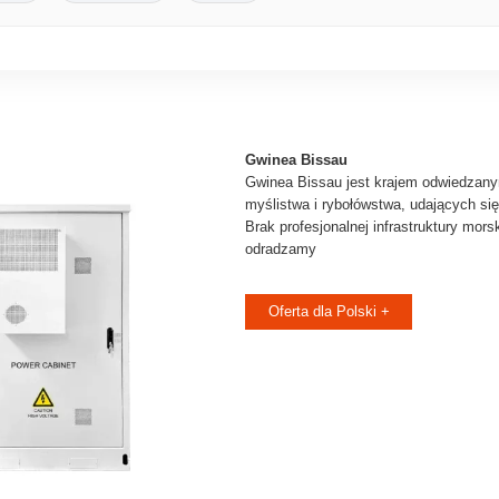
Gwinea Bissau
Gwinea Bissau jest krajem odwiedzan
myślistwa i rybołówstwa, udających si
Brak profesjonalnej infrastruktury mors
odradzamy
Oferta dla Polski +