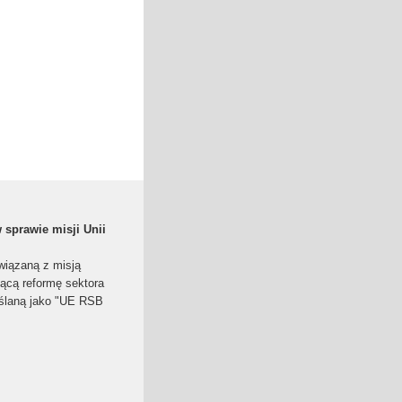
 sprawie misji Unii
wiązaną z misją
ącą reformę sektora
eślaną jako "UE RSB