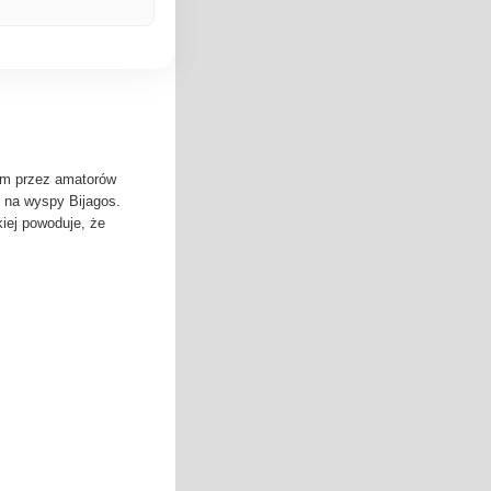
ym przez amatorów
ę na wyspy Bijagos.
kiej powoduje, że