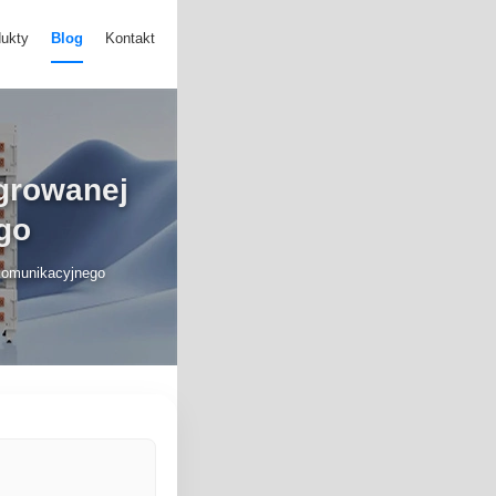
ukty
Blog
Kontakt
growanej
go
ekomunikacyjnego