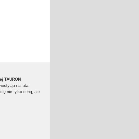
iej TAURON
estycja na lata.
ię nie tylko ceną, ale