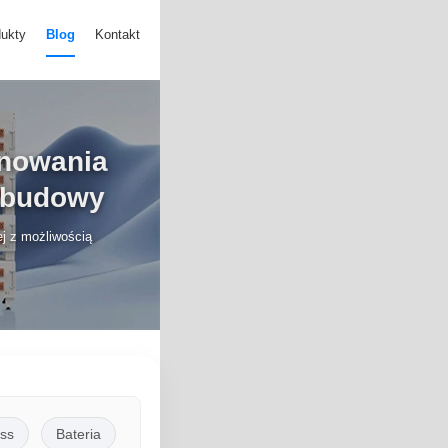
ukty
Blog
Kontakt
ynowania
ozbudowy
ej z możliwością
ss
Bateria