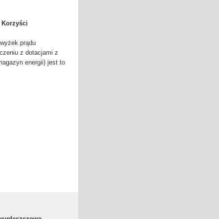
 Korzyści
dwyżek prądu
zeniu z dotacjami z
agazyn energii) jest to
dwupłaszczowa