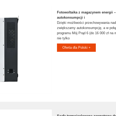
Fotowoltaika z magazynem energii –
autokonsumpcji i
Dzięki możliwości przechowywania na
zwiększamy autokonsumpcję, a w połąc
programu Mój Prąd 6 (do 16 000 zł na m
nie tylko
Oferta dla Polski +
Szafa termoizolowana zewnętrzna 