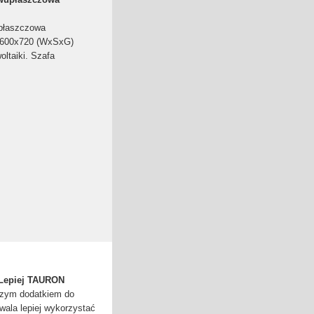
płaszczowa
1600x720 (WxSxG)
ltaiki. Szafa
| Lepiej TAURON
tszym dodatkiem do
zwala lepiej wykorzystać