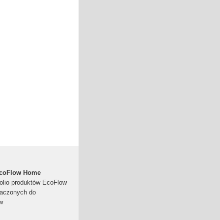
 EcoFlow Home
tfolio produktów EcoFlow
naczonych do
w