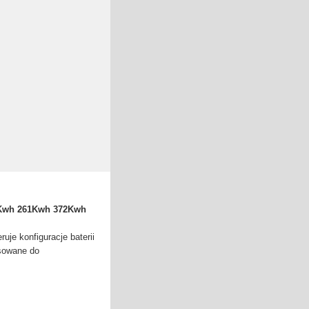
41Kwh 261Kwh 372Kwh
uje konfiguracje baterii
sowane do