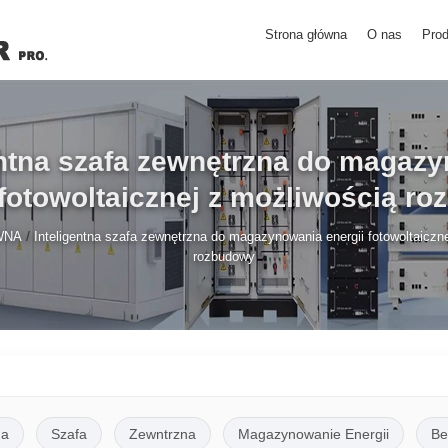
Strona główna
O nas
Prod
entna szafa zewnętrzna do magaz
 fotowoltaicznej z możliwością r
/
WNA
Inteligentna szafa zewnętrzna do magazynowania energii fotowoltaiczn
rozbudowy
na
Szafa
Zewntrzna
Magazynowanie Energii
Be