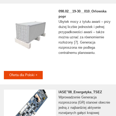
098.02__19-30__010_Orlowska
popr
Ubytek mocy z tytułu awarii – przy
dużej liczbie jednostek i pełnej
przypadkowości awarii – także
można uznać za równomiernie
rozłożony [7]. Generacja
rozproszona nie podlega
centralnemu planowaniu.
Oferta dla Polski +
IASE''08_Energetyka_TSEZ
Wprowadzenie Generacja
rozproszona (GR) stanowi obecnie
jedną z najbardziej aktywnie
rozwijanych gałęzi krajowej