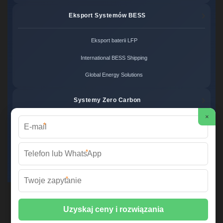
Eksport Systemów BESS
Eksport baterii LFP
International BESS Shipping
Global Energy Solutions
Systemy Zero Carbon
×
*
Systemy bezemisyjne cena
Zero Carbon Energy
*
Ekologiczne rozwiązania OZE
*
Wirtualna Elektrownia Polska ©
2026 Wszelkie prawa zastrzeżone. |
Mapa strony
📞 +48 22 378 45 12 | ✉️
info@fabrykawspomnien.waw.pl
| 🌐
fabrykawspomnien.waw.pl