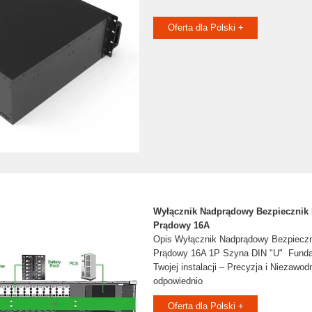
Oferta dla Polski +
Wyłącznik Nadprądowy Bezpiecznik 
Prądowy 16A
Opis Wyłącznik Nadprądowy Bezpieczn
Prądowy 16A 1P Szyna DIN "U" ️ Fund
Twojej instalacji – Precyzja i Niezawo
odpowiednio
Oferta dla Polski +