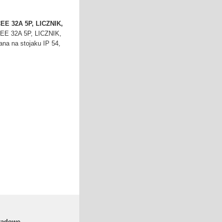
EE 32A 5P, LICZNIK,
EE 32A 5P, LICZNIK,
ana na stojaku IP 54,
rądowe