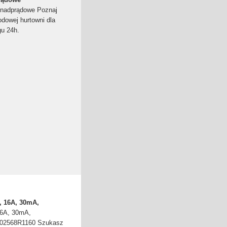
 nadprądowe Poznaj
odowej hurtowni dla
gu 24h.
, 16A, 30mA,
16A, 30mA,
202568R1160 Szukasz