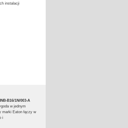
h instalacji
HNB-B16/1N/003-A
ygoda w jednym
 marki Eaton łączy w
 i