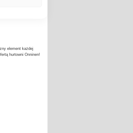
zny element każdej
ofertą hurtowni Onninen!