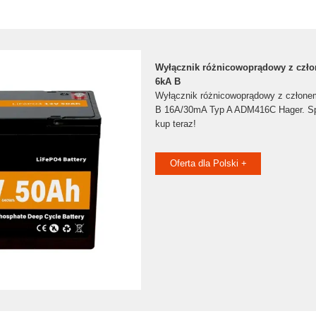
Wyłącznik różnicowoprądowy z cz
6kA B
Wyłącznik różnicowoprądowy z człon
B 16A/30mA Typ A ADM416C Hager. Spr
kup teraz!
Oferta dla Polski +