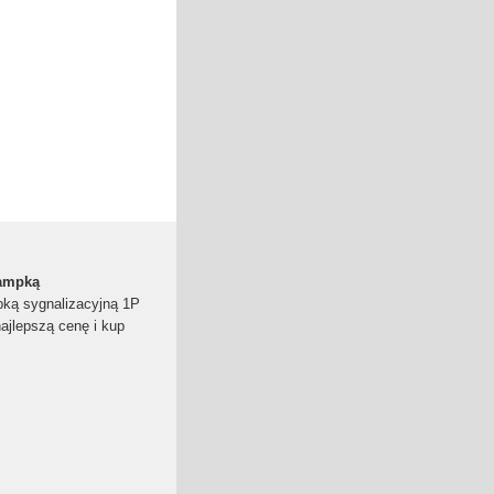
lampką
pką sygnalizacyjną 1P
jlepszą cenę i kup