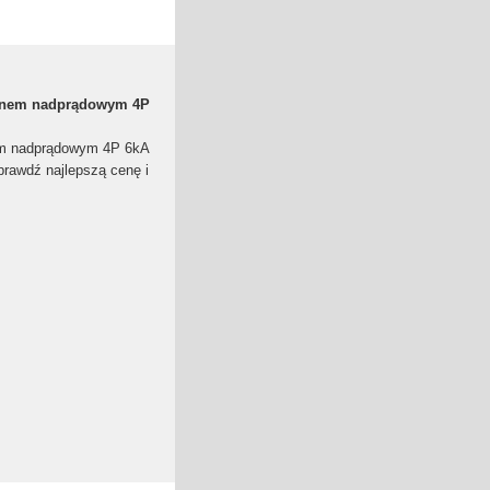
łonem nadprądowym 4P
em nadprądowym 4P 6kA
awdź najlepszą cenę i