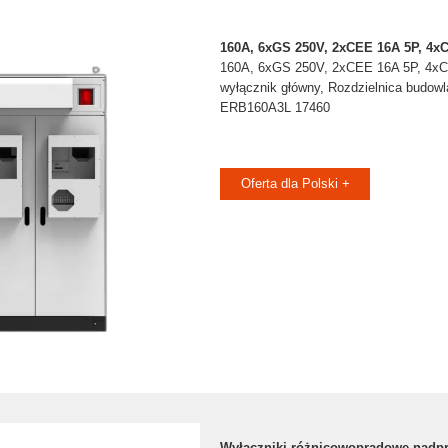
160A, 6xGS 250V, 2xCEE 16A 5P, 4xC
160A, 6xGS 250V, 2xCEE 16A 5P, 4xC
wyłącznik główny, Rozdzielnica budowl
ERB160A3L 17460
Oferta dla Polski +
Wyłączniki różnicowoprądowe nadp