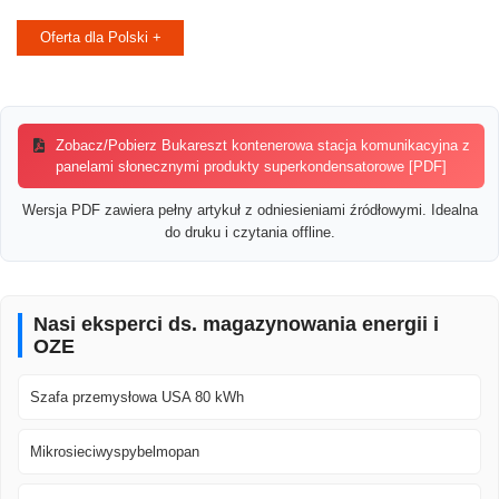
Oferta dla Polski +
Zobacz/Pobierz Bukareszt kontenerowa stacja komunikacyjna z
panelami słonecznymi produkty superkondensatorowe [PDF]
Wersja PDF zawiera pełny artykuł z odniesieniami źródłowymi. Idealna
do druku i czytania offline.
Nasi eksperci ds. magazynowania energii i
OZE
Szafa przemysłowa USA 80 kWh
Mikrosieciwyspybelmopan