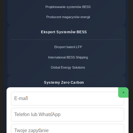
Projektowanie systemów BESS
Producent magazynów energii
Eksport Systemów BESS
Eksport baterii LFP
International BESS Shipping
Global Energy Solutions
Systemy Zero Carbon
×
*
Systemy bezemisyjne cena
Zero Carbon Energy
*
Ekologiczne rozwiązania OZE
*