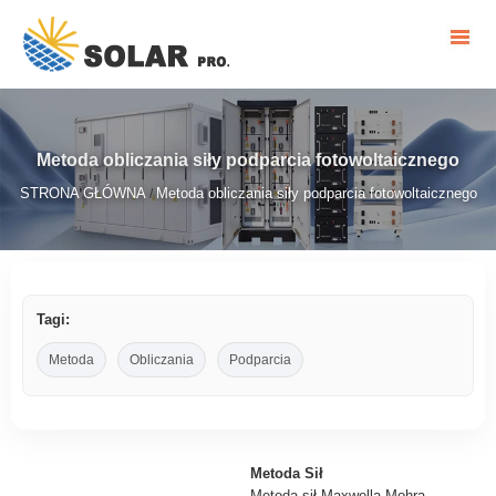
Metoda obliczania siły podparcia fotowoltaicznego
STRONA GŁÓWNA
Metoda obliczania siły podparcia fotowoltaicznego
/
Tagi:
Metoda
Obliczania
Podparcia
Metoda Sił
Metoda sił Maxwella-Mohra -