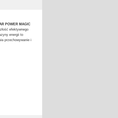
OFAR POWER MAGIC
szłość efektywnego
zyny energii to
wia przechowywanie i