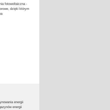
ia fotowoltaiczna -
orowe, dzięki którym
na
ynowania energii
gazynów energii