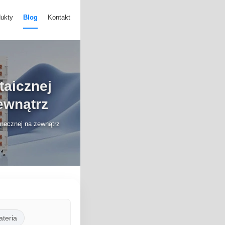
ukty
Blog
Kontakt
taicznej
ewnątrz
onecznej na zewnątrz
ateria