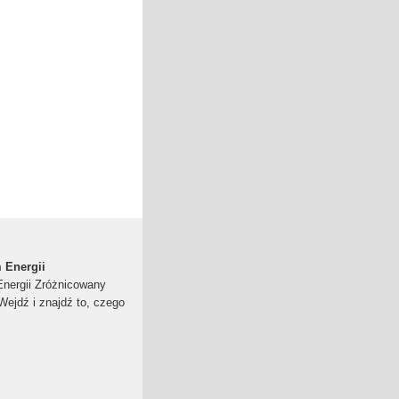
 Energii
nergii Zróżnicowany
 Wejdź i znajdź to, czego