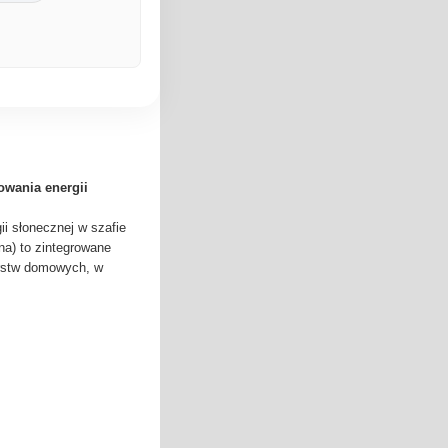
wania energii
 słonecznej w szafie
na) to zintegrowane
arstw domowych, w