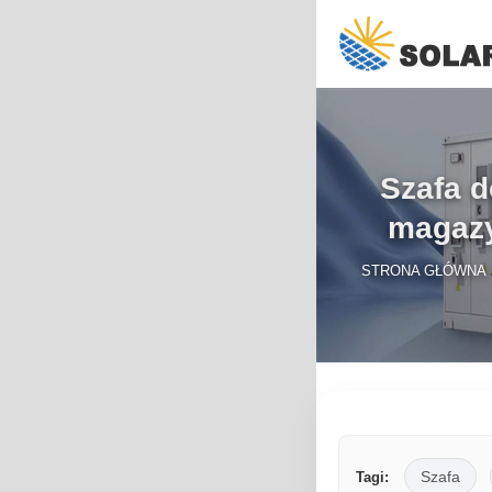
Szafa d
magazy
STRONA GŁÓWNA
Szafa
Tagi: