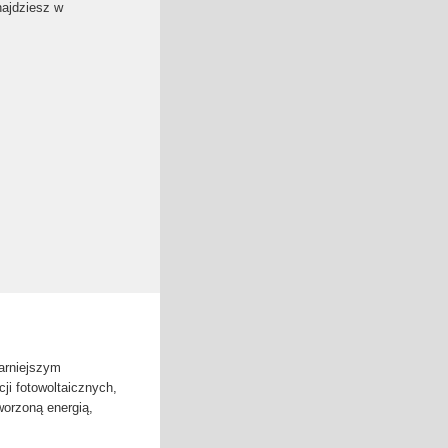
najdziesz w
larniejszym
ji fotowoltaicznych,
worzoną energią,