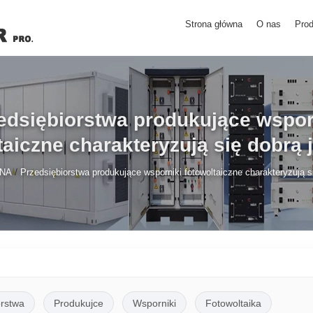
Strona główna
O nas
Prod
edsiębiorstwa produkujące wspor
taiczne charakteryzują się dobrą 
/
NA
Przedsiębiorstwa produkujące wsporniki fotowoltaiczne charakteryzują s
orstwa
Produkujce
Wsporniki
Fotowoltaika