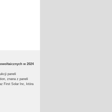
towoltaicznych w 2024
kcji paneli
ion, znana z paneli
 First Solar Inc, która