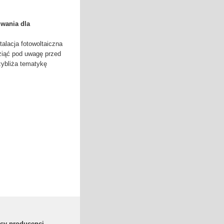
zwania dla
talacja fotowoltaiczna
ziąć pod uwagę przed
rzybliża tematykę
scy producenci