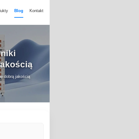
ukty
Blog
Kontakt
niki
jakością
ię dobrą jakością