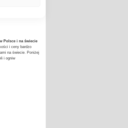
w Polsce i na świecie
ości i ceny bardzo
ami na świecie. Poniżej
i i ogniw