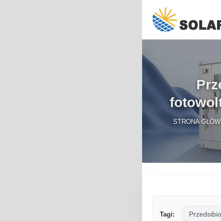
Prz
fotowol
STRONA GŁÓW
Przedsibi
Tagi: