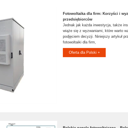
Fotowoltaika dla firm: Korzyści i wy
przedsiębiorców
Jednak jak każda inwestycja, także ins
wiąże się z wyzwaniami, które warto w
podjęciem decyzji. Niniejszy artykuł p
fotowoltaiki dla firm,
Oferta dla Polski +
Polskie panele fotowoltaiczne – Pol