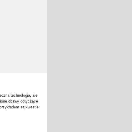
eczna technologia, ale
nione obawy dotyczące
 przykładem są kwestie