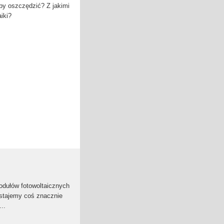
by oszczędzić? Z jakimi
iki?
odułów fotowoltaicznych
stajemy coś znacznie
..