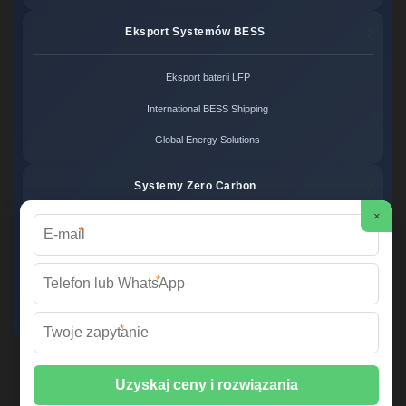
Eksport Systemów BESS
Eksport baterii LFP
International BESS Shipping
Global Energy Solutions
Systemy Zero Carbon
×
*
Systemy bezemisyjne cena
Zero Carbon Energy
*
Ekologiczne rozwiązania OZE
*
Wirtualna Elektrownia Polska ©
2026 Wszelkie prawa zastrzeżone. |
Mapa strony
📞 +48 22 378 45 12 | ✉️
info@fabrykawspomnien.waw.pl
| 🌐
fabrykawspomnien.waw.pl