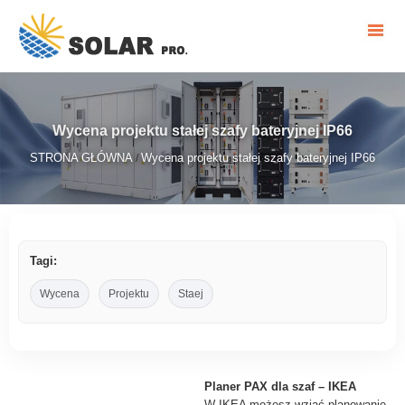
Wycena projektu stałej szafy bateryjnej IP66
STRONA GŁÓWNA
Wycena projektu stałej szafy bateryjnej IP66
/
Tagi:
Wycena
Projektu
Staej
Planer PAX dla szaf – IKEA
W IKEA możesz wziąć planowanie