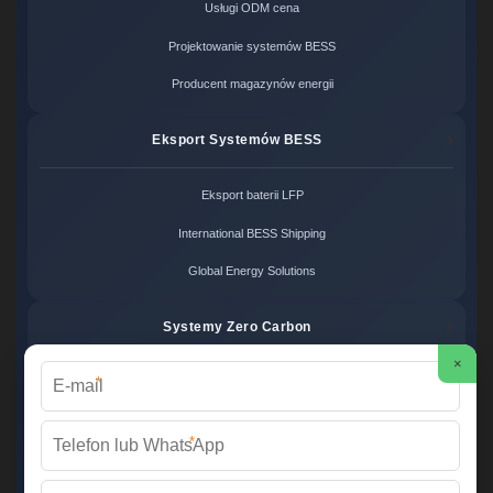
Usługi ODM cena
Projektowanie systemów BESS
Producent magazynów energii
Eksport Systemów BESS
Eksport baterii LFP
International BESS Shipping
Global Energy Solutions
Systemy Zero Carbon
×
*
Systemy bezemisyjne cena
Zero Carbon Energy
*
Ekologiczne rozwiązania OZE