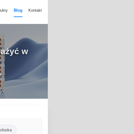
ukty
Blog
Kontakt
sażyć w
y
ltaika