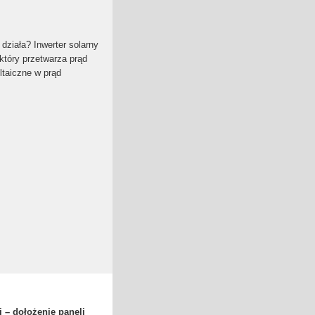
k działa? Inwerter solarny
który przetwarza prąd
ltaiczne w prąd
j – dołożenie paneli