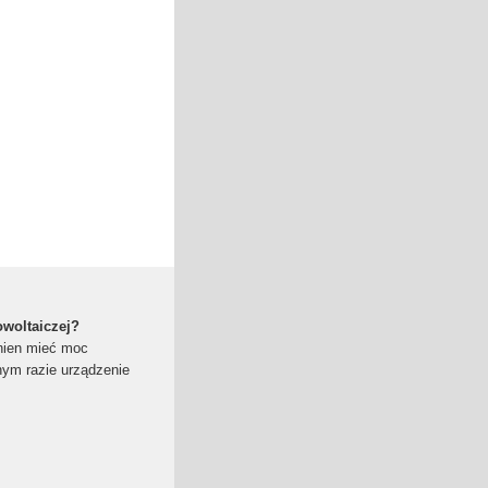
owoltaiczej?
nien mieć moc
nym razie urządzenie