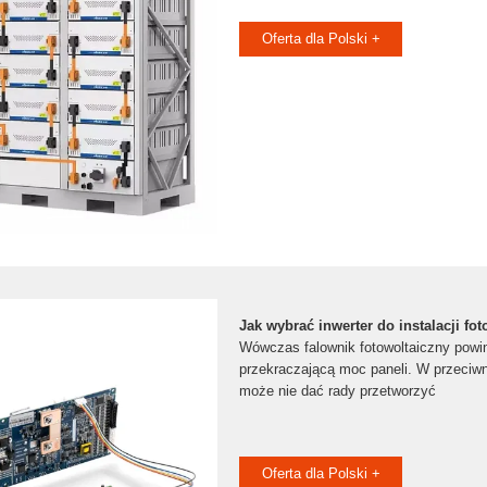
Oferta dla Polski +
Jak wybrać inwerter do instalacji fot
Wówczas falownik fotowoltaiczny powi
przekraczającą moc paneli. W przeciw
może nie dać rady przetworzyć
Oferta dla Polski +