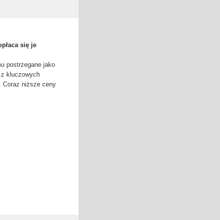
opłaca się je
mu postrzegane jako
m z kluczowych
. Coraz niższe ceny