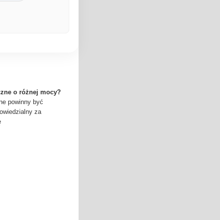
czne o różnej mocy?
zne powinny być
powiedzialny za
ę