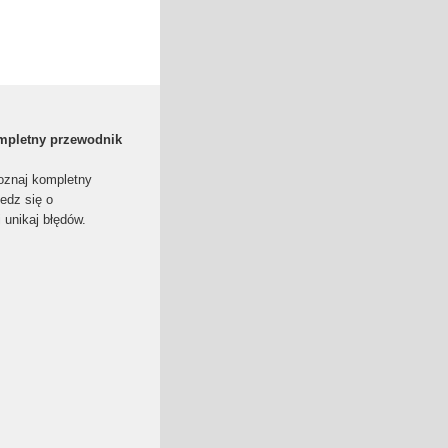
ompletny przewodnik
oznaj kompletny
edz się o
unikaj błędów.