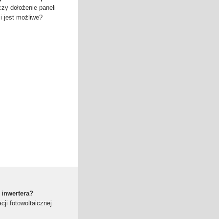
czy dołożenie paneli
ji jest możliwe?
 inwertera?
cji fotowoltaicznej