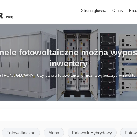
Strona główna
O nas
Prod
nele fotowoltaiczne można wypo
inwertery
/
STRONA GŁÓWNA
Czy panele fotowoltaiczne można wyposażyć w inwerter
Fotowoltaiczne
Mona
Falownik Hybrydowy
Fotowo