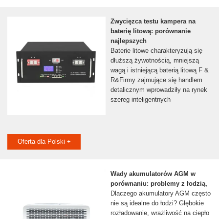
Zwycięzca testu kampera na
baterię litową: porównanie
najlepszych
Baterie litowe charakteryzują się
dłuższą żywotnością, mniejszą
wagą i istniejącą baterią litową F &
R&Firmy zajmujące się handlem
detalicznym wprowadziły na rynek
szereg inteligentnych
Oferta dla Polski +
Wady akumulatorów AGM w
porównaniu: problemy z łodzią,
Dlaczego akumulatory AGM często
nie są idealne do łodzi? Głębokie
rozładowanie, wrażliwość na ciepło