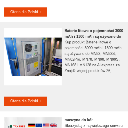
Oferta dla Polski +
Baterie litowe o pojemności 3000
mAh i 1300 mAh są używane do
Kup produkt Baterie litowe o
pojemności 3000 mAh i 1300 mAh
są używane do MN82, MN82S,
MN82Pro, MN78, MN98, MN99S,
MN168 i MN128 na Aliexpress za .
Znajdź więcej produktów 26,
Oferta dla Polski +
maszyna do kół
Skorzystaj z największego serwisu