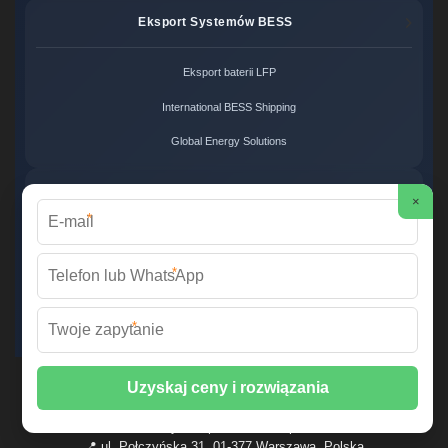
Eksport Systemów BESS
Eksport baterii LFP
International BESS Shipping
Global Energy Solutions
Systemy Zero Carbon
×
*
Systemy bezemisyjne cena
*
Zero Carbon Energy
Ekologiczne rozwiązania OZE
*
Wirtualna Elektrownia Polska ©
2026 Wszelkie prawa zastrzeżone. |
Mapa strony
📞 +48 22 378 45 12 | ✉️
info@fabrykawspomnien.waw.pl
| 🌐
fabrykawspomnien.waw.pl
📍 ul. Połczyńska 31, 01-377 Warszawa, Polska