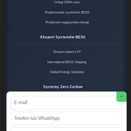
Usługi ODM cena
Projektowanie systemów BESS
Producent magazynów energii
Eksport Systemów BESS
Eksport baterii LFP
International BESS Shipping
Global Energy Solutions
Systemy Zero Carbon
×
*
Systemy bezemisyjne cena
Zero Carbon Energy
*
Ekologiczne rozwiązania OZE