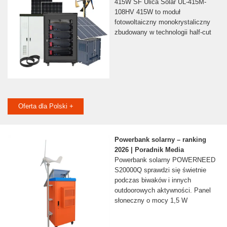
415W SF Ulica Solar UL-415M-
108HV 415W to moduł
fotowoltaiczny monokrystaliczny
zbudowany w technologii half-cut
Oferta dla Polski +
Powerbank solarny – ranking
2026 | Poradnik Media
Powerbank solarny POWERNEED
S20000Q sprawdzi się świetnie
podczas biwaków i innych
outdoorowych aktywności. Panel
słoneczny o mocy 1,5 W