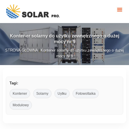
Kontener solarny do użytku zewnętrznego o dużej
mocy nr 9
STRONA GŁÓWNA
Kontener solarny do użytku zewnętrznego o dużej
/
mocy nr 9
Tagi:
Kontener
Solarny
Uytku
Fotowoltaika
Modułowy