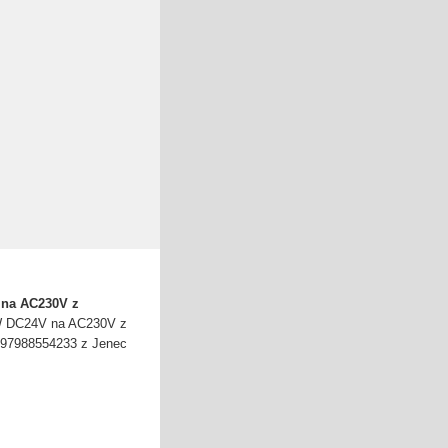
 na AC230V z
00W DC24V na AC230V z
197988554233 z Jenec