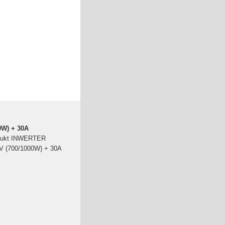
0W) + 30A
rodukt INWERTER
 (700/1000W) + 30A