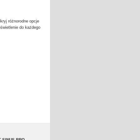
dkryj różnorodne opcje
oświetlenie do każdego
PT SINUS PRO