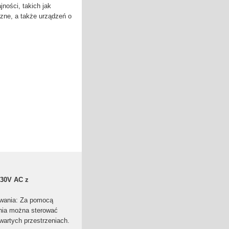
jności, takich jak
iczne, a także urządzeń o
230V AC z
owania: Za pomocą
nia można sterować
wartych przestrzeniach.