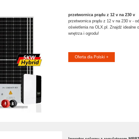
przetwornica prądu z 12 v na 230 v
przetwornica prądu z 12 v na 230 v - o
oświetlenia na OLX.pl. Znajdź idealne 
wnętrza i ogrodu!
Oferta dla Polski +
Inwerter solarny z regulatorem MP