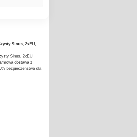
zysty Sinus, 2xEU,
ysty Sinus, 2xEU,
 Darmowa dostawa z
00% bezpieczeństwa dla