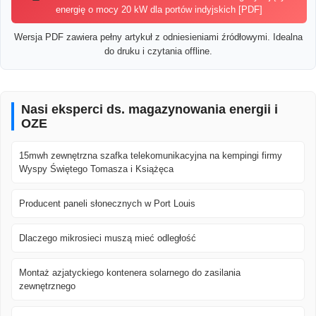
energię o mocy 20 kW dla portów indyjskich [PDF]
Wersja PDF zawiera pełny artykuł z odniesieniami źródłowymi. Idealna
do druku i czytania offline.
Nasi eksperci ds. magazynowania energii i
OZE
15mwh zewnętrzna szafka telekomunikacyjna na kempingi firmy
Wyspy Świętego Tomasza i Książęca
Producent paneli słonecznych w Port Louis
Dlaczego mikrosieci muszą mieć odległość
Montaż azjatyckiego kontenera solarnego do zasilania
zewnętrznego