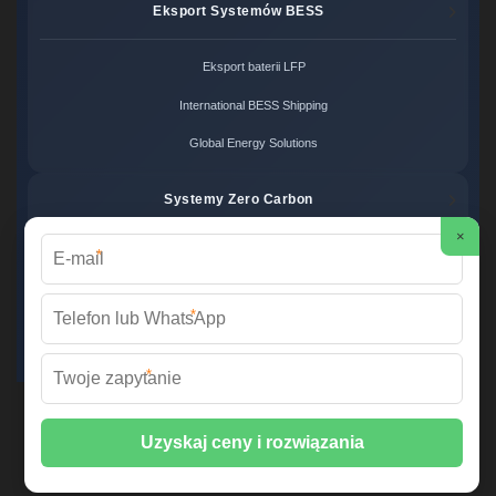
Eksport Systemów BESS
Eksport baterii LFP
International BESS Shipping
Global Energy Solutions
Systemy Zero Carbon
×
*
Systemy bezemisyjne cena
Zero Carbon Energy
*
Ekologiczne rozwiązania OZE
*
Wirtualna Elektrownia Polska ©
2026 Wszelkie prawa zastrzeżone. |
Mapa strony
📞 +48 22 378 45 12 | ✉️
info@fabrykawspomnien.waw.pl
| 🌐
fabrykawspomnien.waw.pl
📍 ul. Połczyńska 31, 01-377 Warszawa, Polska