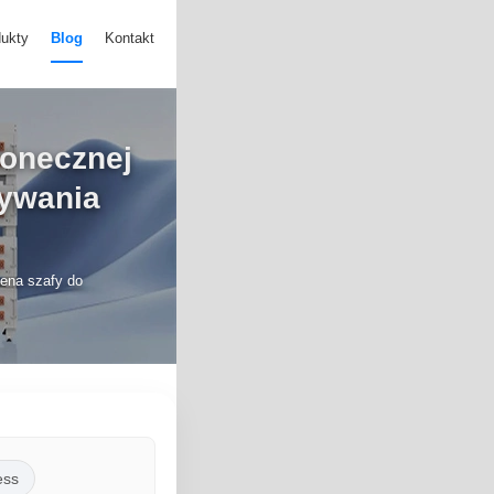
ukty
Blog
Kontakt
łonecznej
wywania
cena szafy do
ess