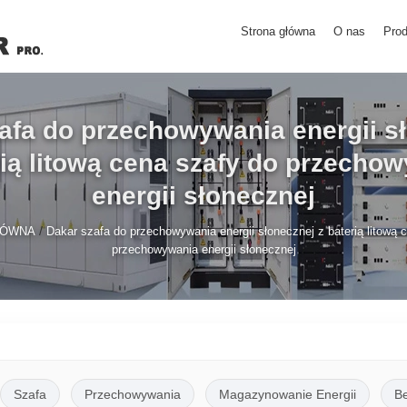
Strona główna
O nas
Prod
afa do przechowywania energii s
rią litową cena szafy do przecho
energii słonecznej
/
ŁÓWNA
Dakar szafa do przechowywania energii słonecznej z baterią litową 
przechowywania energii słonecznej
Szafa
Przechowywania
Magazynowanie Energii
B