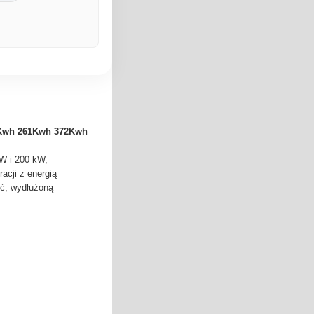
41Kwh 261Kwh 372Kwh
kW i 200 kW,
acji z energią
ść, wydłużoną