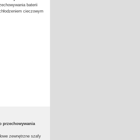
zechowywania baterii
 chłodzeniem cieczowym
 do przechowywania
dowe zewnętrzne szafy