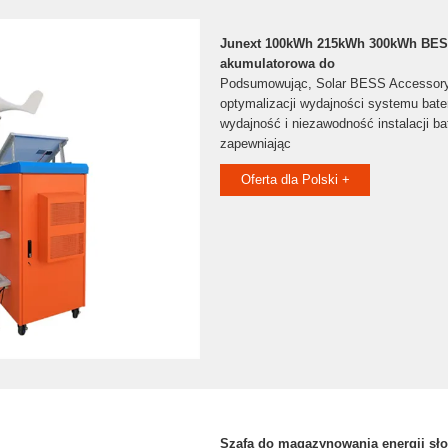
Junext 100kWh 215kWh 300kWh BES
akumulatorowa do
Podsumowując, Solar BESS Accessory 
optymalizacji wydajności systemu bate
wydajność i niezawodność instalacji bat
zapewniając
Oferta dla Polski +
Szafa do magazynowania energii sło