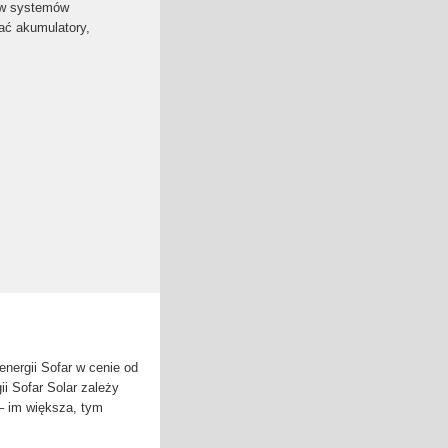
tów systemów
ać akumulatory,
nergii Sofar w cenie od
i Sofar Solar zależy
– im większa, tym