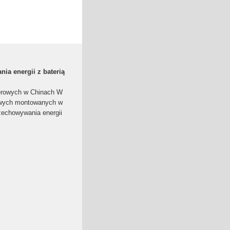
ia energii z baterią
werowych w Chinach W
itowych montowanych w
zechowywania energii