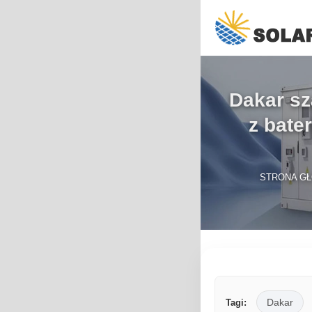
Dakar sz
z bate
STRONA G
Dakar
Tagi: