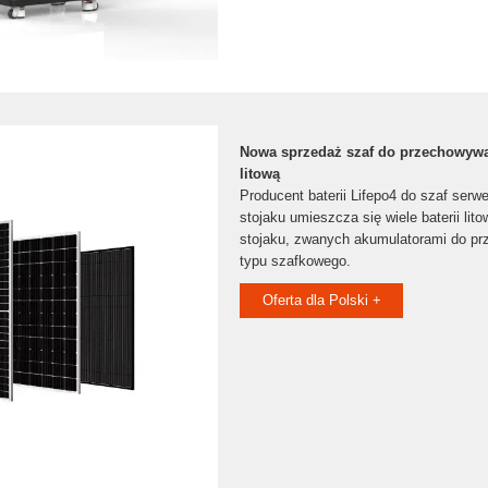
Nowa sprzedaż szaf do przechowywan
litową
Producent baterii Lifepo4 do szaf ser
stojaku umieszcza się wiele baterii l
stojaku, zwanych akumulatorami do pr
typu szafkowego.
Oferta dla Polski +