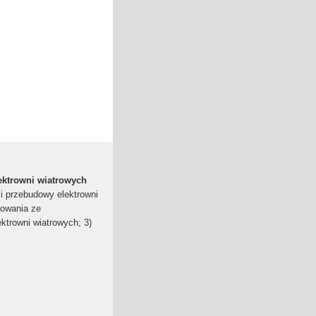
ektrowni wiatrowych
 i przebudowy elektrowni
towania ze
ektrowni wiatrowych; 3)