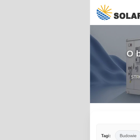
O 
STR
Budowie
Tagi: