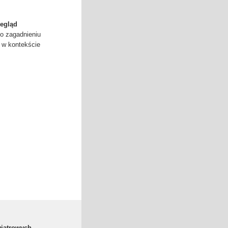
zegląd
 o zagadnieniu
 w kontekście
wiatrowych