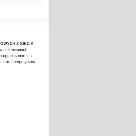
OWYCH Z SIECIĄ
w elektrowniach
a ograniczenie ich
lektro energetyczną.