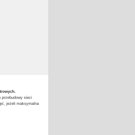
atrowych.
b przebudowy sieci
ęć, jeżeli maksymalna