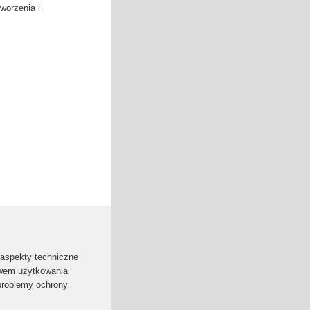
worzenia i
aspekty techniczne
twem użytkowania
problemy ochrony