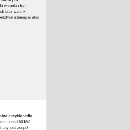
a warunki i tryb
ych oraz warunki
edztwie istniejącej albo
wolna encyklopedia
 moc ponad 50 kW.
lany jest zespół