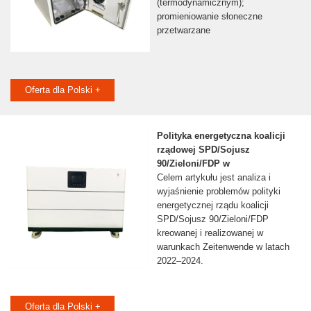
(termodynamicznym);
promieniowanie słoneczne
przetwarzane
Oferta dla Polski +
Polityka energetyczna koalicji
rządowej SPD/Sojusz
90/Zieloni/FDP w
Celem artykułu jest analiza i
wyjaśnienie problemów polityki
energetycznej rządu koalicji
SPD/Sojusz 90/Zieloni/FDP
kreowanej i realizowanej w
warunkach Zeitenwende w latach
2022–2024.
Oferta dla Polski +