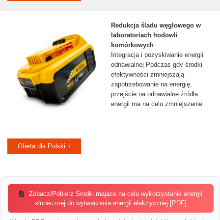
Redukcja śladu węglowego w
laboratoriach hodowli
komórkowych
Integracja i pozyskiwanie energii
odnawialnej Podczas gdy środki
efektywności zmniejszają
zapotrzebowanie na energię,
przejście na odnawialne źródła
energii ma na celu zmniejszenie
Oferta dla Polski +
Zobacz/Pobierz Środki mające na celu wykorzystanie energii
słonecznej do wytwarzania energii elektrycznej [PDF]