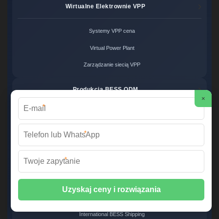
Wirtualne Elektrownie VPP
Systemy VPP cena
Virtual Power Plant
Zarządzanie siecią VPP
Produkcja BESS ODM
×
*
Usługi ODM cena
Projektowanie systemów BESS
*
Producent magazynów energii
*
Eksport Systemów BESS
Eksport baterii LFP
International BESS Shipping